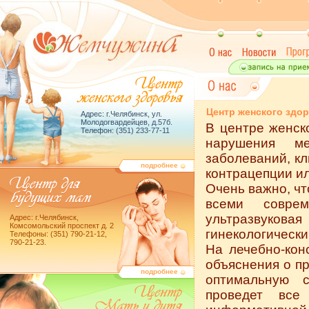
Центр женского здо
Адрес: г.Челябинск, ул.
Молодогвардейцев, д.57б.
В центре женск
Телефон: (351) 233-77-11
нарушения ме
заболеваний, кл
подробнее
контрацепции и
Очень важно, чт
всеми совре
ультразвуков
Адрес: г.Челябинск,
Комсомольский проспект д. 2
гинекологически
Телефоны: (351) 790-21-12,
790-21-23.
На лечебно-кон
объяснения о пр
подробнее
оптимальную 
проведет все